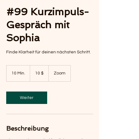
#99 Kurzimpuls-
Gespräch mit
Sophia
Finde Klarheit für deinen nächsten Schritt.
10
US-
10 Min.
1
10 $
Zoom
Dollar
0
M
i
n
Weiter
.
Beschreibung