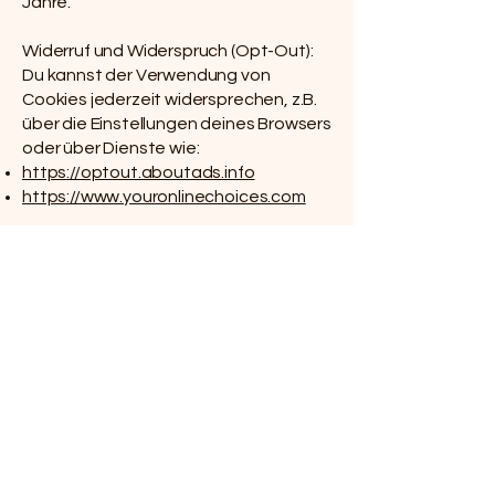
Jahre.
Widerruf und Widerspruch (Opt-Out):
Du kannst der Verwendung von
Cookies jederzeit widersprechen, z.B.
über die Einstellungen deines Browsers
oder über Dienste wie:
https://optout.aboutads.info
https://www.youronlinechoices.com
Cookie-Einwilligungsmanagement:
Wir verwenden ein System, um deine
Einwilligung zu Cookies zu verwalten.
Die Zustimmung wird gespeichert und
kann jederzeit widerrufen werden. Die
Speicherdauer der Einwilligung beträgt
bis zu zwei Jahre.
Verarbeitete Datenarten:
Nutzungsdaten (z.B. besuchte
Webseiten, Zugriffszeiten) und