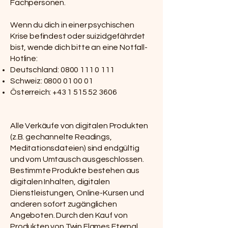
Fachpersonen.
Wenn du dich in einer psychischen
Krise befindest oder suizidgefährdet
bist, wende dich bitte an eine Notfall-
Hotline:
Deutschland:
0800 111 0 111
Schweiz:
0800 01 00 01
Österreich:
+43 1 515 52 3606
Alle Verkäufe von digitalen Produkten
(z.B. gechannelte Readings,
Meditationsdateien) sind endgültig
und vom Umtausch ausgeschlossen.
Bestimmte Produkte bestehen aus
digitalen Inhalten, digitalen
Dienstleistungen, Online-Kursen und
anderen sofort zugänglichen
Angeboten. Durch den Kauf von
Produkten von Twin Flames Eternal