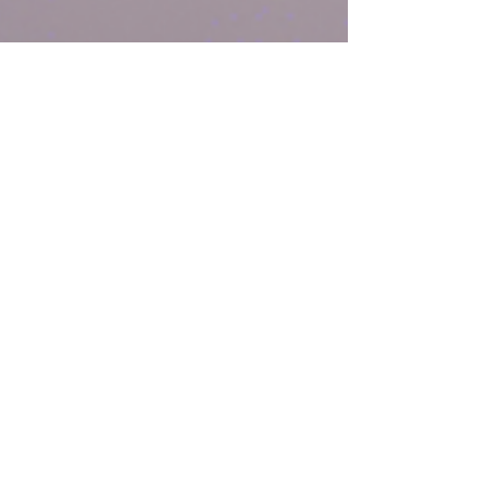
sarina743
22. März 2025
2 Min. Lesezeit
Das mächtigste
Heilungswerkzeug auf deinem
Weg: Die Spiegelübung
Wenn du auf dem Weg zu deiner