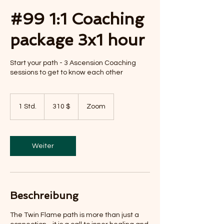
#99 1:1 Coaching
package 3x1 hour
Start your path - 3 Ascension Coaching
sessions to get to know each other
310
US-
1 Std.
1
310 $
Zoom
Dollar
S
t
d
Weiter
Beschreibung
The Twin Flame path is more than just a