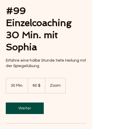
#99
Einzelcoaching
30 Min. mit
Sophia
Erfahre eine halbe Stunde tiefe Heilung mit
der Spiegelübung.
60
US-
30 Min.
3
60 $
Zoom
Dollar
0
M
i
n
Weiter
.