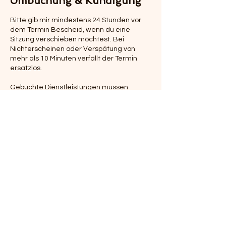
Umbuchung & Kündigung
Bitte gib mir mindestens 24 Stunden vor
dem Termin Bescheid, wenn du eine
Sitzung verschieben möchtest. Bei
Nichterscheinen oder Verspätung von
mehr als 10 Minuten verfällt der Termin
ersatzlos.
Gebuchte Dienstleistungen müssen
innerhalb von 90 Tagen nach dem
Kaufdatum in Anspruch genommen
werden. Rückerstattungen oder
Stornierungen sind ausgeschlossen.
Bei der Kündigung eines Abos bitte ich um
Mitteilung per Mail mindestens 7 Tage vor
der nächsten Abbuchung. Notfalltermine
kannst du gerne per Facebook Messenger
anfragen.