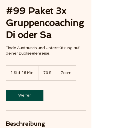
#99 Paket 3x
Gruppencoaching
Di oder Sa
Finde Austausch und Unterstützung auf
deiner Dualseelenreise.
79
US-
1 Std. 15 Min.
1
79 $
Zoom
Dollar
S
t
d
1
Weiter
5
M
i
n
.
Beschreibung